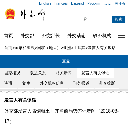
English
Français
Español
Русский
عربي
关怀版
首页
外交部
外交部长
外交动态
驻外机构
国家
首页
>
国家和组织
>
国家（地区）
>
亚洲
>
土耳其
>发言人有关谈话
土耳其
国家概况
双边关系
相关新闻
发言人有关谈话
讲话
文件
外交机构信息
驻外报道
外交掠影
发言人有关谈话
外交部发言人陆慷就土耳其当前局势答记者问（2018-08-
17）