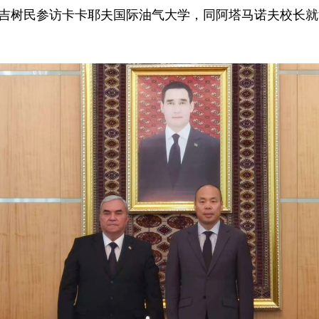
坦大使吉树民参访卡卡耶夫国际油气大学，同阿塔马诺夫校长