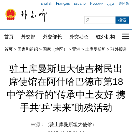
English
Français
Español
Русский
عربي
关怀版
首页
外交部
外交部长
外交动态
驻外机构
国家
首页
>
国家和组织
>
国家（地区）
>
亚洲
>
土库曼斯坦
>
驻外报道
驻土库曼斯坦大使吉树民出
席使馆在阿什哈巴德市第18
中学举行的“传承中土友好 携
手共‘乒’未来”助残活动
来源：（
驻土库曼斯坦大使馆
）