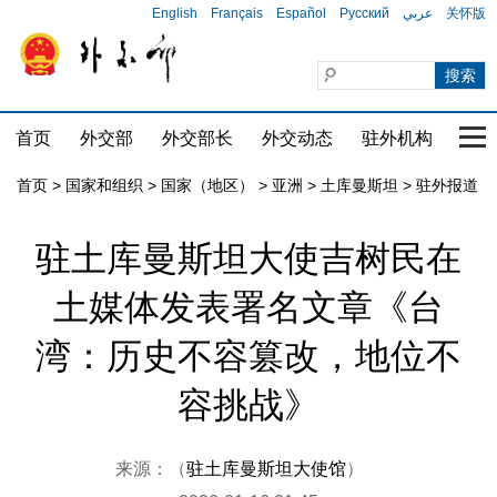
English
Français
Español
Русский
عربي
关怀版
首页
外交部
外交部长
外交动态
驻外机构
国家
首页
>
国家和组织
>
国家（地区）
>
亚洲
>
土库曼斯坦
>
驻外报道
驻土库曼斯坦大使吉树民在
土媒体发表署名文章《台
湾：历史不容篡改，地位不
容挑战》
来源：（
驻土库曼斯坦大使馆
）