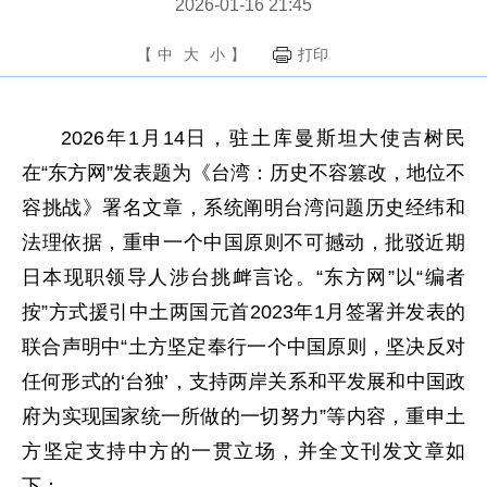
2026-01-16 21:45
【
中
大
小
】
打印
2026年1月14日，驻土库曼斯坦大使吉树民
在“东方网”发表题为《台湾：历史不容篡改，地位不
容挑战》署名文章，系统阐明台湾问题历史经纬和
法理依据，重申一个中国原则不可撼动，批驳近期
日本现职领导人涉台挑衅言论。“东方网”以“编者
按”方式援引中土两国元首2023年1月签署并发表的
联合声明中“土方坚定奉行一个中国原则，坚决反对
任何形式的‘台独’，支持两岸关系和平发展和中国政
府为实现国家统一所做的一切努力”等内容，重申土
方坚定支持中方的一贯立场，并全文刊发文章如
下：