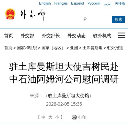
English
Français
Español
Русский
عربي
关怀版
首页
外交部
外交部长
外交动态
驻外机构
国家
首页
>
国家和组织
>
国家（地区）
>
亚洲
>
土库曼斯坦
>
驻外报道
驻土库曼斯坦大使吉树民赴
中石油阿姆河公司慰问调研
来源：（
驻土库曼斯坦大使馆
）
2026-02-05 15:35
【
中
大
小
】
打印