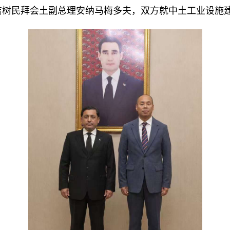
吉树民拜会
土副总理安纳马梅多夫，双方就
中土工业设施