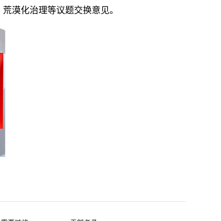
、荒漠化治理
等
议题
交换意见
。