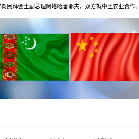
吉树民拜会
土副总理阿塔哈雷耶夫，双方就中土
农业合作