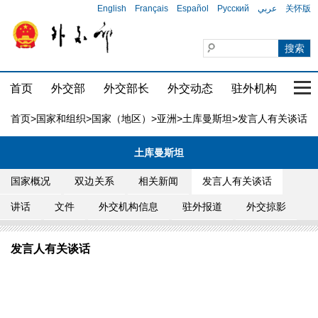
English
Français
Español
Русский
عربي
关怀版
首页
外交部
外交部长
外交动态
驻外机构
国家
首页
>
国家和组织
>
国家（地区）
>
亚洲
>
土库曼斯坦
>发言人有关谈话
土库曼斯坦
国家概况
双边关系
相关新闻
发言人有关谈话
讲话
文件
外交机构信息
驻外报道
外交掠影
发言人有关谈话