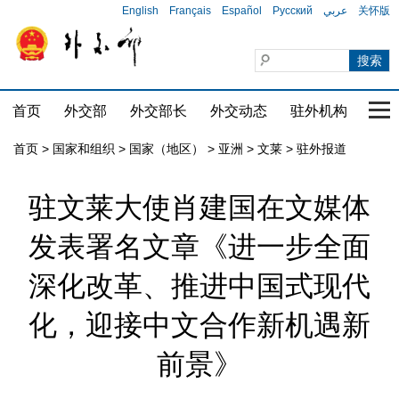
English
Français
Español
Русский
عربي
关怀版
首页
外交部
外交部长
外交动态
驻外机构
国家
首页
>
国家和组织
>
国家（地区）
>
亚洲
>
文莱
>
驻外报道
驻文莱大使肖建国在文媒体
发表署名文章《进一步全面
深化改革、推进中国式现代
化，迎接中文合作新机遇新
前景》