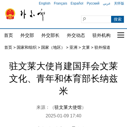
English
Français
Español
Русский
عربي
关怀版
首页
外交部
外交部长
外交动态
驻外机构
国家
首页
>
国家和组织
>
国家（地区）
>
亚洲
>
文莱
>
驻外报道
驻文莱大使肖建国拜会文莱
文化、青年和体育部长纳兹
米
来源：（
驻文莱大使馆
）
2025-01-09 17:40