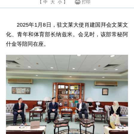
【
中
大
小
】
打印
2025年1月8日，驻文莱大使肖建国拜会文莱文
化、青年和体育部长纳兹米。会见时，该部常秘阿
什金等陪同在座。