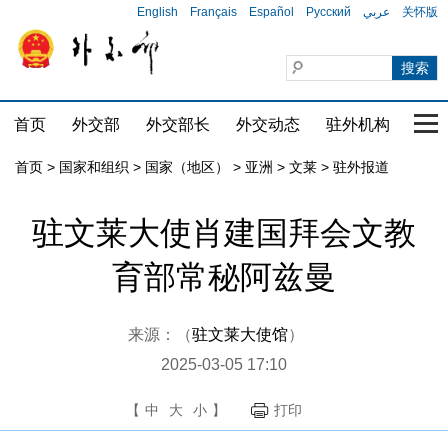
English
Français
Español
Русский
عربي
关怀版
首页
外交部
外交部长
外交动态
驻外机构
国家
首页
>
国家和组织
>
国家（地区）
>
亚洲
>
文莱
>
驻外报道
驻文莱大使肖建国拜会文教
育部常秘阿兹曼
来源：（
驻文莱大使馆
）
2025-03-05 17:10
【
中
大
小
】
打印