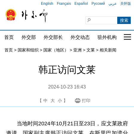
English
Français
Español
Русский
عربي
关怀版
首页
外交部
外交部长
外交动态
驻外机构
国家
首页
>
国家和组织
>
国家（地区）
>
亚洲
>
文莱
>
相关新闻
韩正访问文莱
2024-10-23 16:43
【
中
大
小
】
打印
当地时间2024年10月21日至23日，应文莱政府
邀请，国家副主席韩正访问文莱，在斯里巴加湾分