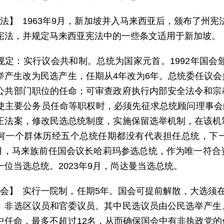
 法】 1963年9月，新加坡并入马来西亚后，颁布了州宪
宪法，并规定马来西亚宪法中的一些条文适用于新加坡。
规定：实行议会共和制。总统为国家元首。1992年国会颁
举产生改为民选产生，任期从4年改为6年。总统委任议
公共部门职位的任命；可审查政府执行内部安全法令和宗
使主要公务员任命等职权时，必须先征求总统顾问理事会的
正法案，修改民选总统制度，实施保留选举机制，在该机
何一个群体历经五个总统任期都没有代表担任总统，下
年9月，马来族前任国会议长哈莉玛参选总统，作为唯一符
一位当选总统。2023年9月，尚达曼当选总统。
 会】 实行一院制，任期5年。国会可提前解散，大选须
、非选区议员和官委议员。其中民选议员由公民选举产生
中任命，最多不超过12名，从而确保国会中有非执政党