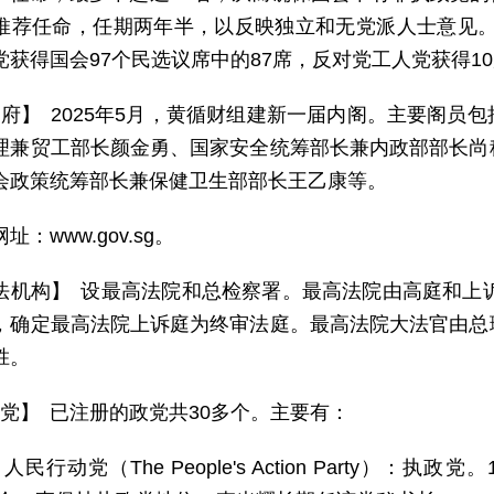
推荐任命，任期两年半，以反映独立和无党派人士意见。在
党获得国会97个民选议席中的87席，反对党工人党获得1
 府】 2025年5月，黄循财组建新一届内阁。主要阁员
理兼贸工部长颜金勇、国家安全统筹部长兼内政部部长尚
会政策统筹部长兼保健卫生部部长王乙康等。
址：www.gov.sg。
法机构】 设最高法院和总检察署。最高法院由高庭和上诉
，确定最高法院上诉庭为终审法庭。最高法院大法官由总
胜。
 党】 已注册的政党共30多个。主要有：
人民行动党（The People's Action Party）：