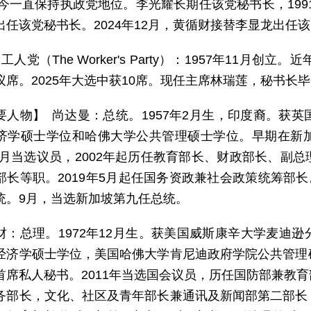
至今一直保持执政党地位。李光耀长期任该党秘书长，199
出任该党秘书长。2024年12月，黄循财接替李显龙出任
工人党（The Worker's Party）：1957年11月
议席。2025年大选中获10席。现任主席林瑞莲，秘书长
要人物】 尚达曼：总统。1957年2月生，印度裔。获
济学硕士学位和哈佛大学公共管理硕士学位。早期在新
年10月当选议员，2002年起历任教育部长、财政部长、
部长等职。2019年5月起任国务资政兼社会政策统筹部长
统。9月，当选新加坡第九任总统。
财：总理。1972年12月生。获美国威斯康辛大学麦迪
经济学硕士学位，美国哈佛大学肯尼迪政府学院公共管理
首席私人秘书。2011年当选国会议员，历任国防部兼教
务部长，文化、社区及青年部长兼通讯及新闻部第二部长