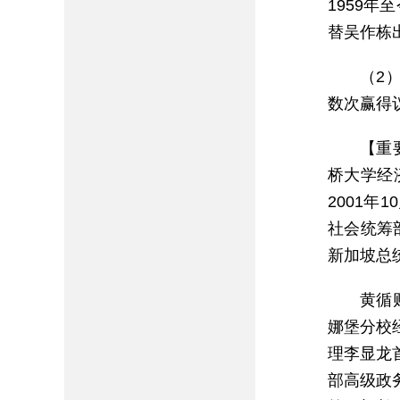
1959年
替吴作栋
（2）
数次赢得
【重
桥大学经
2001
社会统筹
新加坡总
黄循
娜堡分校
理李显龙
部高级政