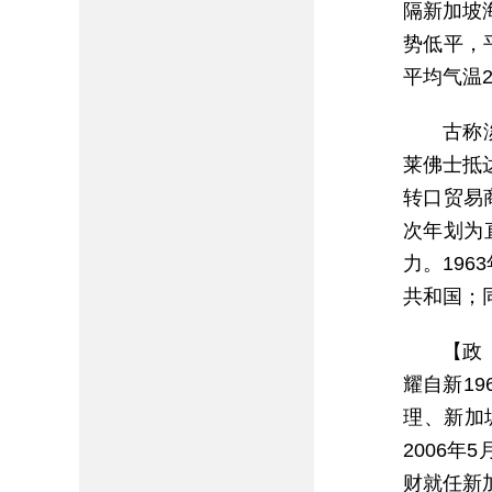
隔新加坡
势低平，
平均气温2
古称
莱佛士抵
转口贸易
次年划为
力。19
共和国；
【政
耀自新1
理、新加
2006年
财就任新