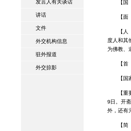
发言人有关谈话
【国 
讲话
【面 
文件
【人
度人和其
外交机构信息
为佛教、
驻外报道
【首 
外交掠影
【国家
【重
9日。开
外，还有
【简