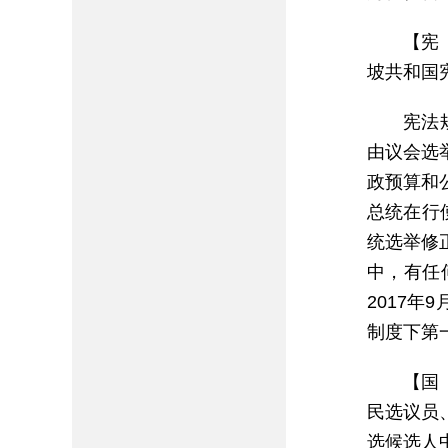
【宪
坡共和国
宪法
由议会选
政预算和
总统在行
统选举修
中，有任
2017
制度下第
【国
民选议员
选候选人