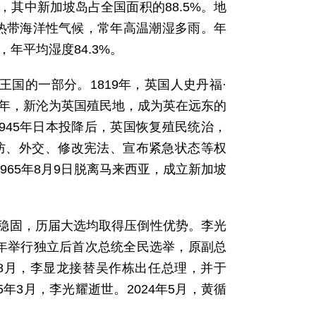
其中新加坡岛占全国面积的88.5%。地
属热带海洋性气候，常年高温潮湿多雨。年
，年平均湿度84.3%。
王国的一部分。1819年，英国人史丹福·
4年，新沦为英国殖民地，成为英在远东的
945年日本投降后，英国恢复殖民统治，
国防、外交、修改宪法、宣布紧急状态等权
965年8月9日脱离马来西亚，成立新加坡
位稳固，历届大选均取得压倒性优势。李光
93年举行独立后首次总统全民选举，原副总
年8月，李显龙接替吴作栋出任总理，并于
015年3月，李光耀逝世。2024年5月，黄循