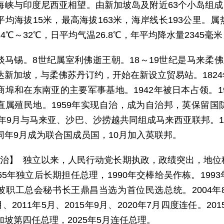
海峡与印度尼西亚相望。由新加坡岛及附近63个小岛组成，
平均海拔15米，最高海拔163米，海岸线长193公里。
4℃～32℃，日平均气温26.8℃，年平均降水量2345毫米
淡马锡。8世纪属室利佛逝王朝。18～19世纪是马来柔佛
达新加坡，与柔佛苏丹订约，开始在新设立贸易站。182
商埠和在东南亚的主要军事基地。1942年被日本占领。1
直属殖民地。1959年实现自治，成为自治邦，英保留
63年9月与马来亚、沙巴、沙捞越共同组成马来西亚联邦。1
同年9月成为联合国成员国，10月加入英联邦。
 治】 独立以来，人民行动党长期执政，政绩突出，地
965年独立后长期担任总理，1990年交棒给吴作栋。19
坡职工总会秘书长王鼎昌当选为首位民选总统。2004
5月、2011年5月、2015年9月、2020年7月四度连任。2
加坡第四任总理，2025年5月连任总理。