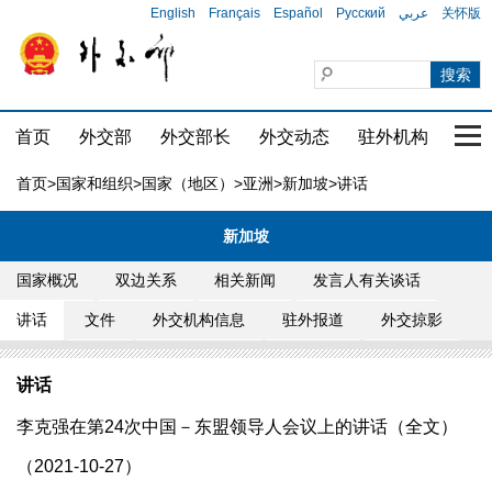
English
Français
Español
Русский
عربي
关怀版
首页
外交部
外交部长
外交动态
驻外机构
国家
首页
>
国家和组织
>
国家（地区）
>
亚洲
>
新加坡
>讲话
新加坡
国家概况
双边关系
相关新闻
发言人有关谈话
讲话
文件
外交机构信息
驻外报道
外交掠影
讲话
李克强在第24次中国－东盟领导人会议上的讲话（全文）
（2021-10-27）