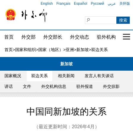
English
Français
Español
Русский
عربي
关怀版
首页
外交部
外交部长
外交动态
驻外机构
国家
首页
>
国家和组织
>
国家（地区）
>
亚洲
>
新加坡
>双边关系
新加坡
国家概况
双边关系
相关新闻
发言人有关谈话
讲话
文件
外交机构信息
驻外报道
外交掠影
中国同新加坡的关系
（最近更新时间：2026年4月）