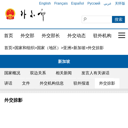
English
Français
Español
Русский
عربي
关怀版
首页
外交部
外交部长
外交动态
驻外机构
国家
首页
>
国家和组织
>
国家（地区）
>
亚洲
>
新加坡
>外交掠影
新加坡
国家概况
双边关系
相关新闻
发言人有关谈话
讲话
文件
外交机构信息
驻外报道
外交掠影
外交掠影