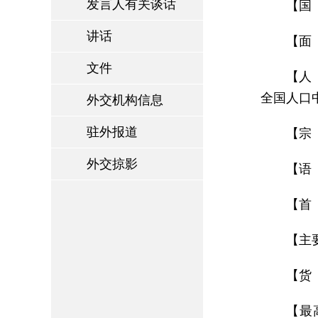
发言人有关谈话
【国 
讲话
【面 
文件
【人
全国人口
外交机构信息
驻外报道
【宗
外交掠影
【语
【首 
【主
【货
【最高