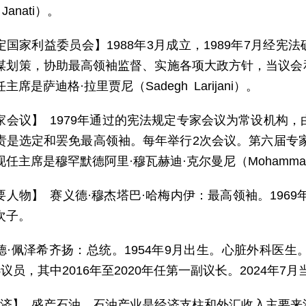
Janati）。
定国家利益委员会】1988年3月成立，1989年7月经
谋划策，协助最高领袖监督、实施各项大政方针，当议会
席是萨迪格·拉里贾尼（Sadegh Larijani）。
家会议】 1979年通过的宪法规定专家会议为常设机构，
责是选定和罢免最高领袖。每年举行2次会议。第六届专家会
主席是穆罕默德阿里·穆瓦赫迪·克尔曼尼（Mohammadali M
要人物】 赛义德·穆杰塔巴·哈梅内伊：最高领袖。196
次子。
德·佩泽希齐扬：总统。1954年9月出生。心脏外科医生
议员，其中2016年至2020年任第一副议长。2024年7
 济】 盛产石油，石油产业是经济支柱和外汇收入主要