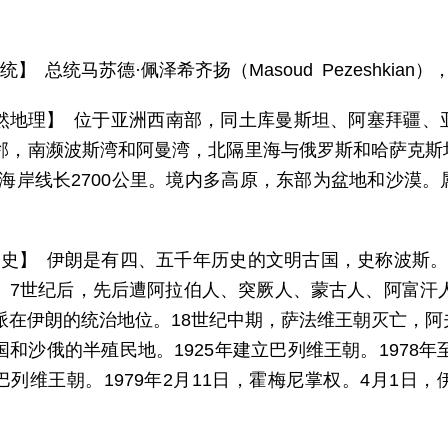
统】 总统马苏德·佩泽希齐扬（Masoud Pezeshkian
然地理】 位于亚洲西南部，同土库曼斯坦、阿塞拜疆、
邻，南濒波斯湾和阿曼湾，北隔里海与俄罗斯和哈萨克斯坦
。海岸线长2700公里。境内多高原，东部为盆地和沙漠
 史】 伊朗是有四、五千年历史的文明古国，史称波斯
。7世纪后，先后遭阿拉伯人、突厥人、蒙古人、阿富汗人
派在伊朗的统治地位。18世纪中期，萨法维王朝灭亡，阿
国和沙俄的半殖民地。1925年建立巴列维王朝。1978年
巴列维王朝。1979年2月11日，霍梅尼掌权。4月1日