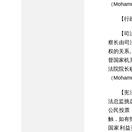
（Mohamm
【行
【司
察长由司
权的关系
督国家机关
法院院长穆
（Mohamm
【宪
法总监挑
公民投票
触，如有
国家利益