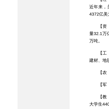
近年来，
4372亿
【资
量32.
万吨。
【工
建材、地
【农
【军
【教
大学生4