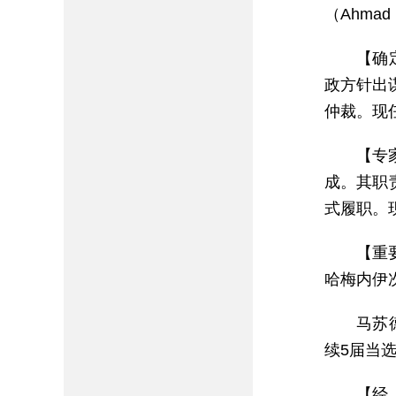
（Ahmad 
【确
政方针出
仲裁。现任主
【专
成。其职
式履职。现任
【重
哈梅内伊
马苏
续5届当选
【经