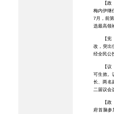
【政
梅内伊继
7月，前
选最高领
【宪
改，突出
经全民公
【议
可生效。
长、两名
二届议会
【政
府首脑参