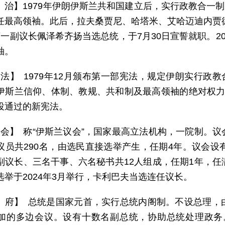
 治】1979年伊朗伊斯兰共和国建立后，实行政教合一制
任最高领袖。此后，拉夫桑贾尼、哈塔米、艾哈迈迪内贾德
第一副议长佩泽希齐扬当选总统，于7月30日宣誓就职。2
袖。
 法】 1979年12月颁布第一部宪法，规定伊朗实行政教
伊斯兰信仰、体制、教规、共和制及最高领袖的绝对权力
投通过的新宪法。
 会】 称“伊斯兰议会”，国家最高立法机构，一院制。
议员共290名，由选民直接选举产生，任期4年。议会设
副议长、三名干事、六名秘书共12人组成，任期1年，
选举于2024年3月举行，卡利巴夫当选连任议长。
 府】 总统是国家元首，实行总统内阁制。不设总理，
加的多边会议。设有十数名副总统，协助总统处理政务