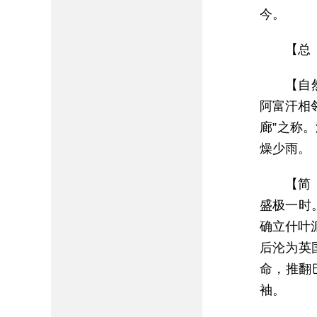
今。
【总 
【自
阿富汗相
廊”之称
燥少雨。
【简
盛极一时
确立什叶
后沦为英
命，推翻
袖。