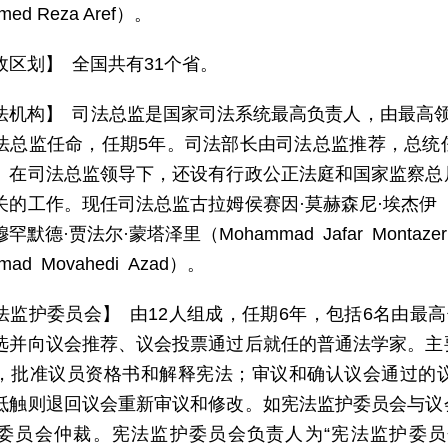
ed Reza Aref）。
政区划】 全国共有31个省。
法机构】 司法总监是国家司法系统最高负责人，由最高
法总监任命，任期5年。司法部长由司法总监推荐，总统
。在司法总监领导下，还设有行政公正法庭和国家监察总
的工作。现任司法总监古拉姆侯赛因·莫赫森尼·埃杰伊（Gholam
罕默德·贾法尔·蒙塔泽里（Mohammad Jafar Mont
ad Movahedi Azad）。
法监护委员会】 由12人组成，任期6年，包括6名由最
选并向议会推荐、议会投票通过后就任的普通法学家。主
，批准议员资格书和解释宪法；审议和确认议会通过的
抵触则退回议会重新审议和修改。如宪法监护委员会与议
委员会仲裁。宪法监护委员会负责人为“宪法监护委员