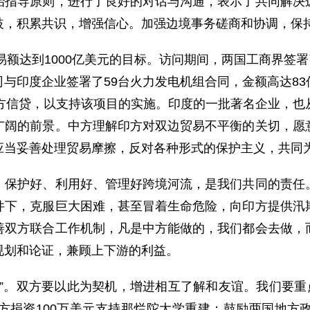
治指导原则，进行了良好的对话与沟通，表示了共同解决
歧，积累共识，增强信心。加强边境事务磋商和协调，保
额达到1000亿美元的目标。访问期间，两国工商界签署了
与印度企业签署了59台火力发电机组合同，金额高达8
买方信贷，以支持该项目的实施。印度的一批著名企业，也
广阔的前景。中方理解印方对双边贸易不平衡的关切，愿
应当妥善处理贸易摩擦，反对各种形式的保护主义，共同
护好、利用好、管理好跨境河流，是我们共同的责任。
件下，克服巨大困难，甚至冒着生命危险，向印方提供汛
善双方联合工作机制，凡是中方能做的，我们都会去做，
规划和论证，兼顾上下游的利益。
。双方要以此为契机，增进相互了解和友谊。我们要重点
方捐资100万美元支持那烂陀大学重建；鼓励两国地方