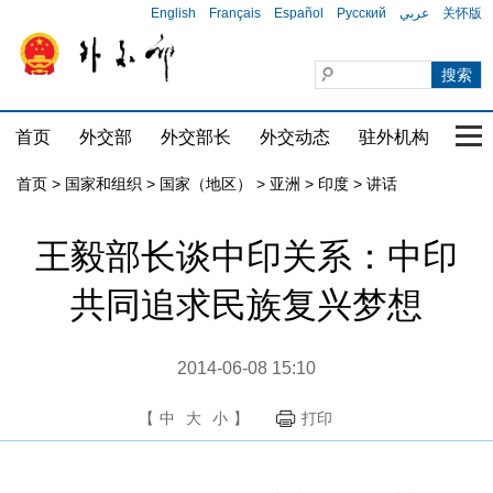
English
Français
Español
Русский
عربي
关怀版
首页
外交部
外交部长
外交动态
驻外机构
国家
首页
>
国家和组织
>
国家（地区）
>
亚洲
>
印度
>
讲话
王毅部长谈中印关系：中印
共同追求民族复兴梦想
2014-06-08 15:10
【
中
大
小
】
打印