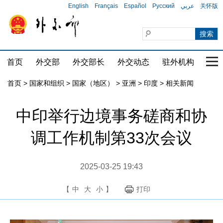
English
Français
Español
Русский
عربي
关怀版
首页
外交部
外交部长
外交动态
驻外机构
国家
首页
>
国家和组织
>
国家（地区）
>
亚洲
>
印度
>
相关新闻
中印举行边境事务磋商和协
调工作机制第33次会议
2025-03-25 19:43
【
中
大
小
】
打印