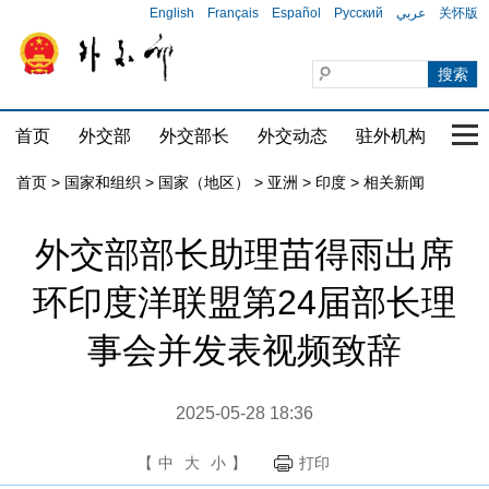
English
Français
Español
Русский
عربي
关怀版
首页
外交部
外交部长
外交动态
驻外机构
国家
首页
>
国家和组织
>
国家（地区）
>
亚洲
>
印度
>
相关新闻
外交部部长助理苗得雨出席
环印度洋联盟第24届部长理
事会并发表视频致辞
2025-05-28 18:36
【
中
大
小
】
打印