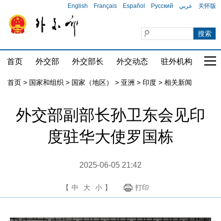
English
Français
Español
Русский
عربي
关怀版
首页
外交部
外交部长
外交动态
驻外机构
国家
首页
>
国家和组织
>
国家（地区）
>
亚洲
>
印度
>
相关新闻
外交部副部长孙卫东会见印
度驻华大使罗国栋
2025-06-05 21:42
【
中
大
小
】
打印