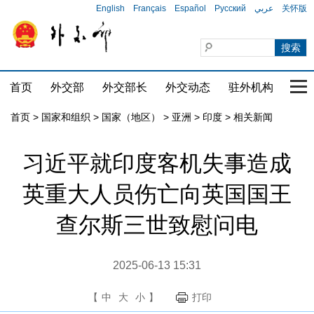
English
Français
Español
Русский
عربي
关怀版
首页
外交部
外交部长
外交动态
驻外机构
国家
首页
>
国家和组织
>
国家（地区）
>
亚洲
>
印度
>
相关新闻
习近平就印度客机失事造成
英重大人员伤亡向英国国王
查尔斯三世致慰问电
2025-06-13 15:31
【
中
大
小
】
打印