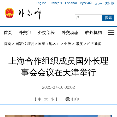
English
Français
Español
Русский
عربي
关怀版
首页
外交部
外交部长
外交动态
驻外机构
国家
首页
>
国家和组织
>
国家（地区）
>
亚洲
>
印度
>
相关新闻
上海合作组织成员国外长理
事会会议在天津举行
2025-07-16 00:02
【
中
大
小
】
打印