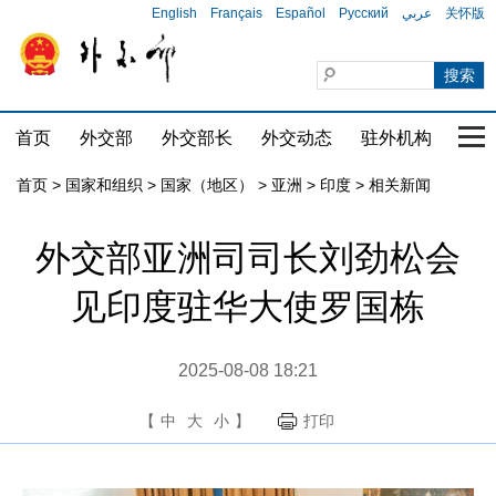
English
Français
Español
Русский
عربي
关怀版
首页
外交部
外交部长
外交动态
驻外机构
国家
首页
>
国家和组织
>
国家（地区）
>
亚洲
>
印度
>
相关新闻
外交部亚洲司司长刘劲松会
见印度驻华大使罗国栋
2025-08-08 18:21
【
中
大
小
】
打印