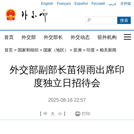
English
Français
Español
Русский
عربي
关怀版
首页
外交部
外交部长
外交动态
驻外机构
国家
首页
>
国家和组织
>
国家（地区）
>
亚洲
>
印度
>
相关新闻
外交部副部长苗得雨出席印
度独立日招待会
2025-08-16 22:57
【
中
大
小
】
打印