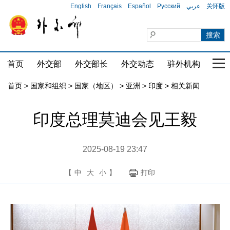
English
Français
Español
Русский
عربي
关怀版
首页
外交部
外交部长
外交动态
驻外机构
国家
首页
>
国家和组织
>
国家（地区）
>
亚洲
>
印度
>
相关新闻
印度总理莫迪会见王毅
2025-08-19 23:47
【
中
大
小
】
打印