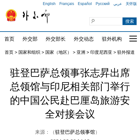
English
Français
Español
Русский
عربي
关怀版
首页
外交部
外交部长
外交动态
驻外机构
国家
首页
>
国家和组织
>
国家（地区）
>
亚洲
>
印度尼西亚
>
驻外报道
驻登巴萨总领事张志昇出席
总领馆与印尼相关部门举行
的中国公民赴巴厘岛旅游安
全对接会议
来源：（
驻登巴萨总领事馆
）