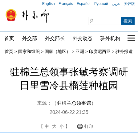
English
Français
Español
Русский
عربي
关怀版
首页
外交部
外交部长
外交动态
驻外机构
国家
首页
>
国家和组织
>
国家（地区）
>
亚洲
>
印度尼西亚
>
驻外报道
驻棉兰总领事张敏考察调研
日里雪冷县榴莲种植园
来源：（
驻棉兰总领事馆
）
2024-06-22 21:35
【
中
大
小
】
打印