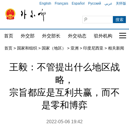
English
Français
Español
Русский
عربي
关怀版
首页
外交部
外交部长
外交动态
驻外机构
国家
首页
>
国家和组织
>
国家（地区）
>
亚洲
>
印度尼西亚
>
相关新闻
王毅：不管提出什么地区战
略，
宗旨都应是互利共赢，而不
是零和博弈
2022-05-06 19:42