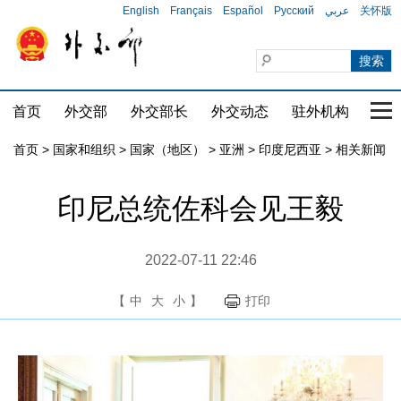
English
Français
Español
Русский
عربي
关怀版
首页
外交部
外交部长
外交动态
驻外机构
国家
首页
>
国家和组织
>
国家（地区）
>
亚洲
>
印度尼西亚
>
相关新闻
印尼总统佐科会见王毅
2022-07-11 22:46
【
中
大
小
】
打印