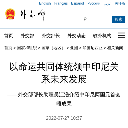
English
Français
Español
Русский
عربي
关怀版
首页
外交部
外交部长
外交动态
驻外机构
国家
首页
>
国家和组织
>
国家（地区）
>
亚洲
>
印度尼西亚
>
相关新闻
以命运共同体统领中印尼关
系未来发展
——外交部部长助理吴江浩介绍中印尼两国元首会
晤成果
2022-07-27 10:37