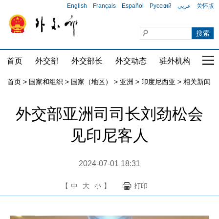
English
Français
Español
Русский
عربي
关怀版
首页
外交部
外交部长
外交动态
驻外机构
国家
首页
>
国家和组织
>
国家（地区）
>
亚洲
>
印度尼西亚
>
相关新闻
外交部亚洲司司长刘劲松会
见印尼客人
2024-07-01 18:31
【
中
大
小
】
打印