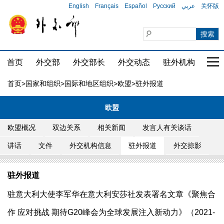
English
Français
Español
Русский
عربي
关怀版
首页
外交部
外交部长
外交动态
驻外机构
国家
首页
>
国家和组织
>
国际和地区组织
>
欧盟
>驻外报道
欧盟
欧盟概况
双边关系
相关新闻
发言人有关谈话
讲话
文件
外交机构信息
驻外报道
外交掠影
驻外报道
驻意大利大使李军华在意大利安莎社发表署名文章《聚焦合
作 应对挑战 期待G20峰会为全球发展注入新动力》（2021-