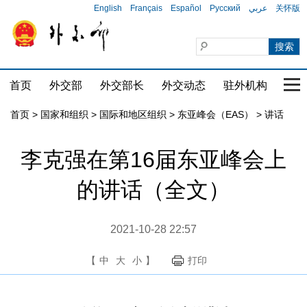
English
Français
Español
Русский
عربي
关怀版
首页
外交部
外交部长
外交动态
驻外机构
国家
首页
>
国家和组织
>
国际和地区组织
>
东亚峰会（EAS）
>
讲话
李克强在第16届东亚峰会上
的讲话（全文）
2021-10-28 22:57
【
中
大
小
】
打印