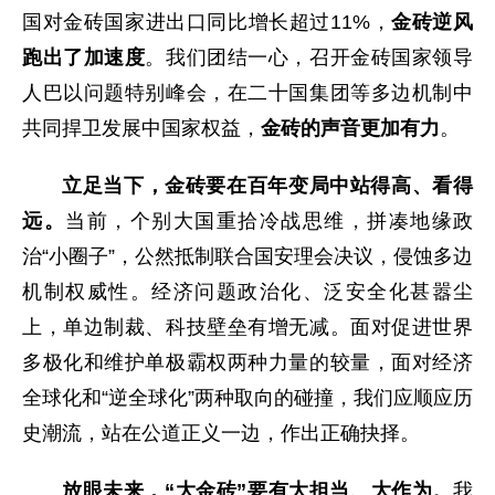
国对金砖国家进出口同比增长超过11%，
金砖逆风
跑出了加速度
。我们团结一心，召开金砖国家领导
人巴以问题特别峰会，在二十国集团等多边机制中
共同捍卫发展中国家权益，
金砖的声音更加有力
。
立足当下，金砖要在百年变局中站得高、看得
远。
当前，个别大国重拾冷战思维，拼凑地缘政
治“小圈子”，公然抵制联合国安理会决议，侵蚀多边
机制权威性。经济问题政治化、泛安全化甚嚣尘
上，单边制裁、科技壁垒有增无减。面对促进世界
多极化和维护单极霸权两种力量的较量，面对经济
全球化和“逆全球化”两种取向的碰撞，我们应顺应历
史潮流，站在公道正义一边，作出正确抉择。
放眼未来，“大金砖”要有大担当、大作为。
我