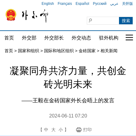
English
Français
Español
Русский
عربي
关怀版
首页
外交部
外交部长
外交动态
驻外机构
国家
首页
>
国家和组织
>
国际和地区组织
>
金砖国家
>
相关新闻
凝聚同舟共济力量，共创金
砖光明未来
——王毅在金砖国家外长会晤上的发言
2024-06-11 07:20
【
中
大
小
】
打印