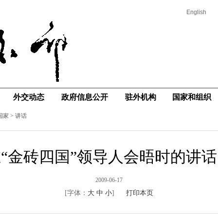
English
外交动态
政府信息公开
驻外机构
国家和组织
国家
>
讲话
“金砖四国”领导人会晤时的讲
2009-06-17
[字体：
大
中
小
]
打印本页