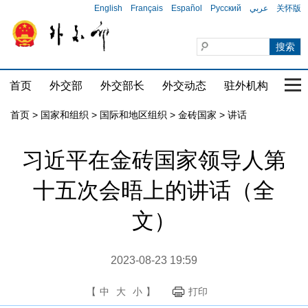
English
Français
Español
Русский
عربي
关怀版
首页
外交部
外交部长
外交动态
驻外机构
国家
首页
>
国家和组织
>
国际和地区组织
>
金砖国家
>
讲话
习近平在金砖国家领导人第
十五次会晤上的讲话（全
文）
2023-08-23 19:59
【
中
大
小
】
打印