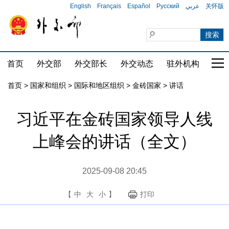
English
Français
Español
Русский
عربي
关怀版
首页
外交部
外交部长
外交动态
驻外机构
国家
首页
>
国家和组织
>
国际和地区组织
>
金砖国家
>
讲话
习近平在金砖国家领导人线
上峰会的讲话（全文）
2025-09-08 20:45
【
中
大
小
】
打印