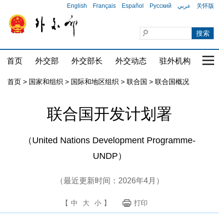
English
Français
Español
Русский
عربي
关怀版
首页
外交部
外交部长
外交动态
驻外机构
国家
首页
>
国家和组织
>
国际和地区组织
>
联合国
>
联合国概况
联合国开发计划署
（United Nations Development Programme-
UNDP）
（最近更新时间：2026年4月）
【
中
大
小
】
打印