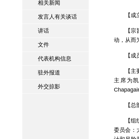
相关新闻
【成
发言人有关谈话
讲话
【宗
动，从而
文件
【成
代表机构信息
【主
驻外报道
主席为凯特
外交掠影
Chapa
【总
【组
委员会：