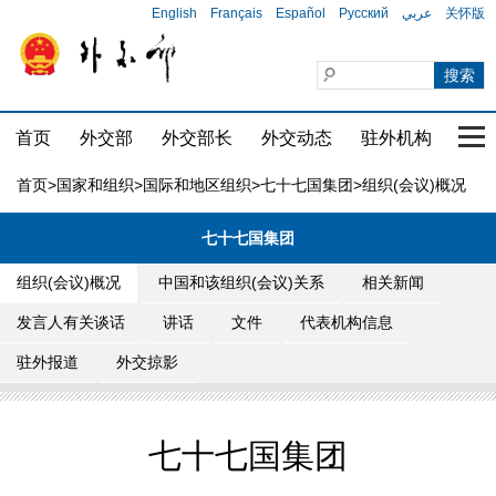
English
Français
Español
Русский
عربي
关怀版
首页
外交部
外交部长
外交动态
驻外机构
国家
首页
>
国家和组织
>
国际和地区组织
>
七十七国集团
>组织(会议)概况
七十七国集团
组织(会议)概况
中国和该组织(会议)关系
相关新闻
发言人有关谈话
讲话
文件
代表机构信息
驻外报道
外交掠影
七十七国集团