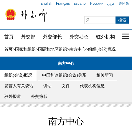
English
Français
Español
Русский
عربي
关怀版
首页
外交部
外交部长
外交动态
驻外机构
国家
首页
>
国家和组织
>
国际和地区组织
>
南方中心
>组织(会议)概况
南方中心
组织(会议)概况
中国和该组织(会议)关系
相关新闻
发言人有关谈话
讲话
文件
代表机构信息
驻外报道
外交掠影
南方中心