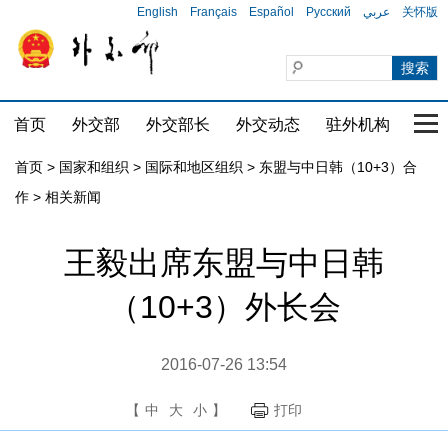
English
Français
Español
Русский
عربي
关怀版
首页
外交部
外交部长
外交动态
驻外机构
国家
首页
>
国家和组织
>
国际和地区组织
>
东盟与中日韩（10+3）合
作
>
相关新闻
王毅出席东盟与中日韩
（10+3）外长会
2016-07-26 13:54
【
中
大
小
】
打印