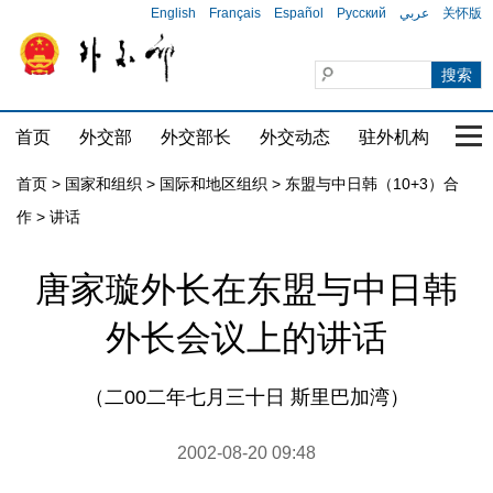
English
Français
Español
Русский
عربي
关怀版
首页
外交部
外交部长
外交动态
驻外机构
国家
首页
>
国家和组织
>
国际和地区组织
>
东盟与中日韩（10+3）合
作
>
讲话
唐家璇外长在东盟与中日韩
外长会议上的讲话
（二00二年七月三十日 斯里巴加湾）
2002-08-20 09:48