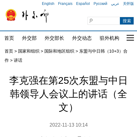
English
Français
Español
Русский
عربي
关怀版
首页
外交部
外交部长
外交动态
驻外机构
国家
首页
>
国家和组织
>
国际和地区组织
>
东盟与中日韩（10+3）合
作
>
讲话
李克强在第25次东盟与中日
韩领导人会议上的讲话（全
文）
2022-11-13 10:14