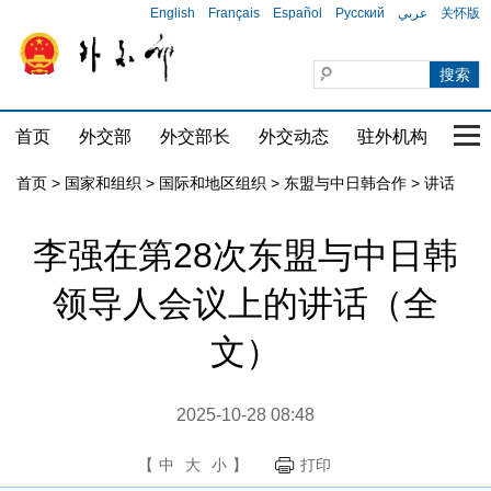
English
Français
Español
Русский
عربي
关怀版
首页
外交部
外交部长
外交动态
驻外机构
国家
首页
>
国家和组织
>
国际和地区组织
>
东盟与中日韩合作
>
讲话
李强在第28次东盟与中日韩
领导人会议上的讲话（全
文）
2025-10-28 08:48
【
中
大
小
】
打印