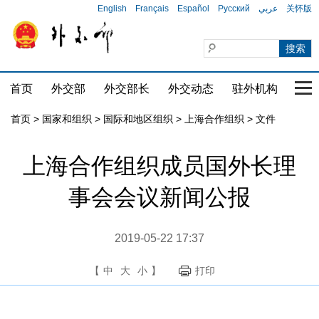
English
Français
Español
Русский
عربي
关怀版
首页
外交部
外交部长
外交动态
驻外机构
国家
首页
>
国家和组织
>
国际和地区组织
>
上海合作组织
>
文件
上海合作组织成员国外长理
事会会议新闻公报
2019-05-22 17:37
【
中
大
小
】
打印