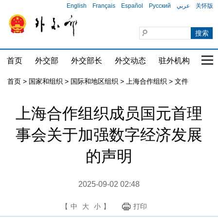
English
Français
Español
Русский
عربي
关怀版
首页
外交部
外交部长
外交动态
驻外机构
国家
首页
>
国家和组织
>
国际和地区组织
>
上海合作组织
>
文件
上海合作组织成员国元首理
事会关于加强数字经济发展
的声明
2025-09-02 02:48
【
中
大
小
】
打印