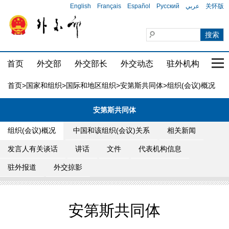
English
Français
Español
Русский
عربي
关怀版
首页
外交部
外交部长
外交动态
驻外机构
国家
首页
>
国家和组织
>
国际和地区组织
>
安第斯共同体
>组织(会议)概况
安第斯共同体
组织(会议)概况
中国和该组织(会议)关系
相关新闻
发言人有关谈话
讲话
文件
代表机构信息
驻外报道
外交掠影
安第斯共同体